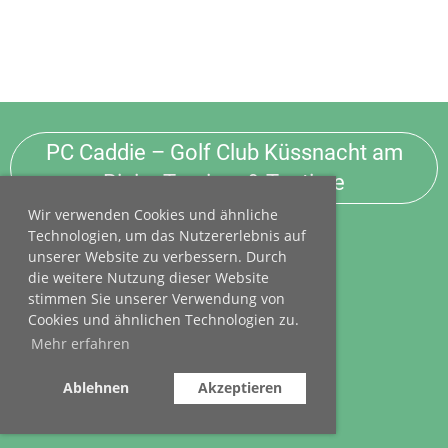
PC Caddie – Golf Club Küssnacht am
Rigi – Turniere & Teetime
Wir verwenden Cookies und ähnliche
Technologien, um das Nutzererlebnis auf
Golf Club Küssnacht am Rigi
unserer Website zu verbessern. Durch
Grossarni 4
|
Postfach 33
die weitere Nutzung dieser Website
6403 Küssnacht am Rigi
stimmen Sie unserer Verwendung von
Cookies und ähnlichen Technologien zu.
Für Clubbelange: T
+41 79 334 23 84
Teetime-
Reservation: T
+41 41 854 40 20
Mehr erfahren
I
mpressum
|
Rechtliches
Ablehnen
Akzeptieren
© Golf Club Küssnacht am Rigi