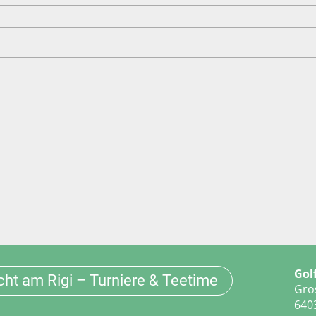
Gol
ht am Rigi – Turniere & Teetime
Gro
640