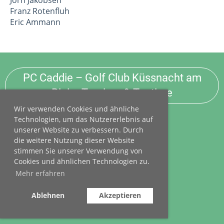
Jörn Jakobsen
Franz Rotenfluh
Eric Ammann
PC Caddie – Golf Club Küssnacht am
Rigi – Turniere & Teetime
Wir verwenden Cookies und ähnliche
Technologien, um das Nutzererlebnis auf
Golf Club Küssnacht am Rigi
unserer Website zu verbessern. Durch
Grossarni 4
|
Postfach 33
die weitere Nutzung dieser Website
6403 Küssnacht am Rigi
stimmen Sie unserer Verwendung von
Cookies und ähnlichen Technologien zu.
Für Clubbelange: T
+41 79 334 23 84
Teetime-
Reservation: T
+41 41 854 40 20
Mehr erfahren
I
mpressum
|
Rechtliches
Ablehnen
Akzeptieren
© Golf Club Küssnacht am Rigi